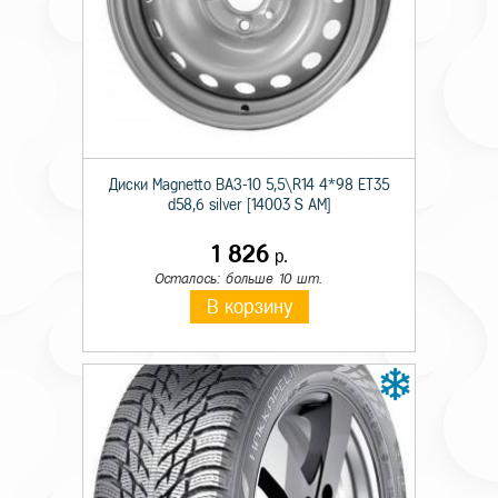
Происхождение
Импортная
Сезон резины
Летняя
Диаметр
19
Ширина
265
Диски Magnetto ВАЗ-10 5,5\R14 4*98 ET35
Профиль
45
d58,6 silver [14003 S AM]
Шипы
н/ш.
1 826
р.
Осталось: больше 10 шт.
Индекс скорости
Y
В корзину
Индекс нагрузки
105
Омологация
N0
Усиленность
XL