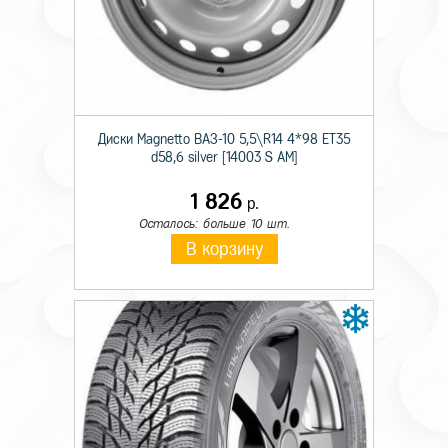
Происхождение
Импортная
Сезон резины
Летняя
Диаметр
15
Диски Magnetto ВАЗ-10 5,5\R14 4*98 ET35
Ширина
235
d58,6 silver [14003 S AM]
Профиль
70
1 826
р.
Шипы
н/ш.
Осталось: больше 10 шт.
В корзину
Индекс скорости
S
Индекс нагрузки
103
Усиленность
RF