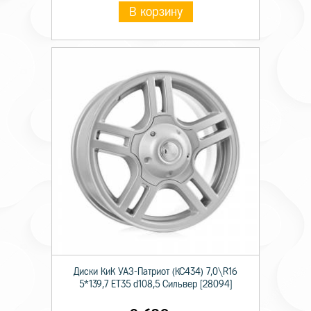
В корзину
Диски КиК УАЗ-Патриот (КС434) 7,0\R16
5*139,7 ET35 d108,5 Сильвер [28094]