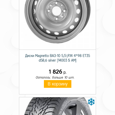
Технические характеристики
Происхождение
Импортная
Сезон резины
Летняя
Диски Magnetto ВАЗ-10 5,5\R14 4*98 ET35
d58,6 silver [14003 S AM]
Диаметр
17
1 826
р.
Ширина
215
Осталось: больше 10 шт.
В корзину
Профиль
60
Шипы
н/ш.
Индекс скорости
H