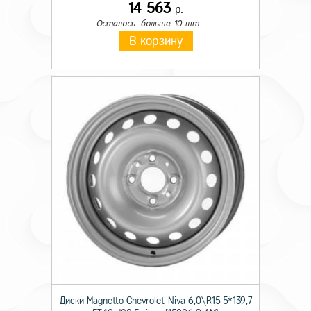
14 563
р.
Осталось: больше 10 шт.
В корзину
Диски Magnetto Chevrolet-Niva 6,0\R15 5*139,7