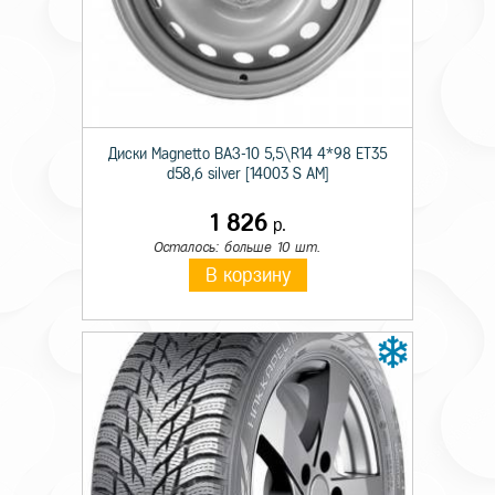
Происхождение
Импортная
Сезон резины
Летняя
Диаметр
16
Диски Magnetto ВАЗ-10 5,5\R14 4*98 ET35
Ширина
245
d58,6 silver [14003 S AM]
Профиль
75
1 826
р.
Шипы
н/ш.
Осталось: больше 10 шт.
В корзину
Индекс скорости
N
Индекс нагрузки
114/111
Тип авто
LT