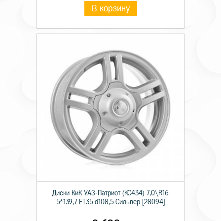
В корзину
Диски КиК УАЗ-Патриот (КС434) 7,0\R16
5*139,7 ET35 d108,5 Сильвер [28094]