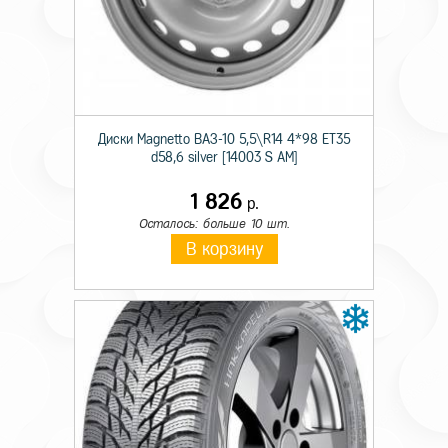
Происхождение
Импортная
Сезон резины
Летняя
Диаметр
17
Диски Magnetto ВАЗ-10 5,5\R14 4*98 ET35
Ширина
265
d58,6 silver [14003 S AM]
Профиль
65
1 826
р.
Шипы
н/ш.
Осталось: больше 10 шт.
В корзину
Индекс скорости
N
Индекс нагрузки
120/117
Тип авто
LT