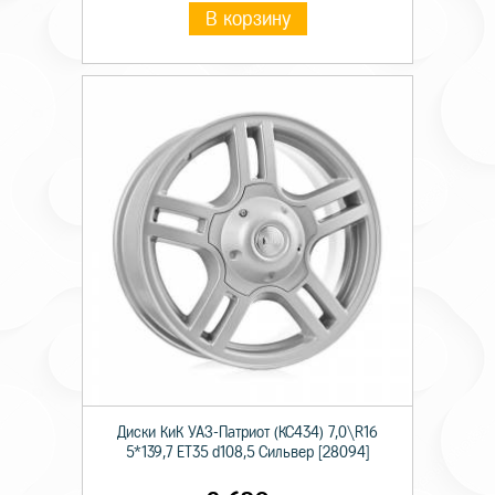
В корзину
Диски КиК УАЗ-Патриот (КС434) 7,0\R16
5*139,7 ET35 d108,5 Сильвер [28094]