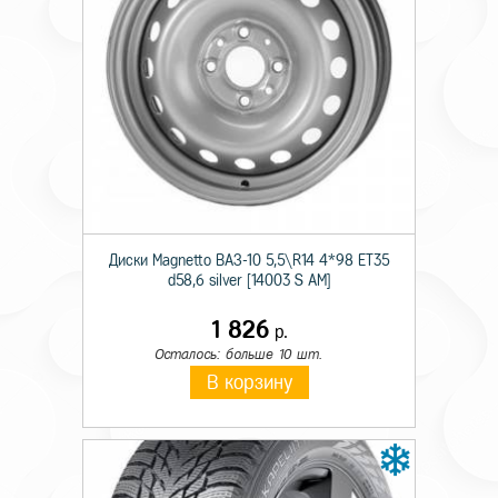
Технические характеристики
Происхождение
Импортная
Ширина
385
Профиль
65
Диски Magnetto ВАЗ-10 5,5\R14 4*98 ET35
Тип конструкции
R
d58,6 silver [14003 S AM]
Диаметр
22.5
1 826
р.
Ось
Прицепная
Осталось: больше 10 шт.
В корзину
Камерность
TL
Слойность
24
Индекс нагрузки
164