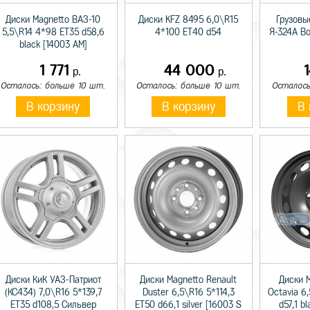
Диски Magnetto ВАЗ-10
Диски KFZ 8495 6,0\R15
Грузовы
5,5\R14 4*98 ET35 d58,6
4*100 ET40 d54
Я-324А В
black [14003 AM]
1 771
44 000
р.
р.
Осталось: больше 10 шт.
Осталось: больше 10 шт.
Осталось
В корзину
В корзину
В 
Диски КиК УАЗ-Патриот
Диски Magnetto Renault
Диски 
(КС434) 7,0\R16 5*139,7
Duster 6,5\R16 5*114,3
Octavia 6
ET35 d108,5 Сильвер
ET50 d66,1 silver [16003 S
d57,1 b