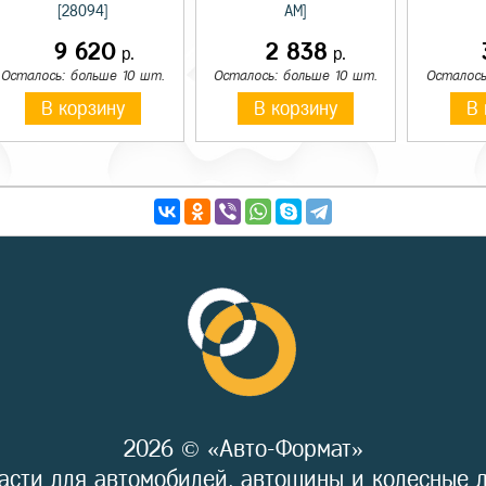
[28094]
AM]
9 620
2 838
р.
р.
Осталось: больше 10 шт.
Осталось: больше 10 шт.
Осталось
В корзину
В корзину
В 
2026 © «Авто-Формат»
асти для автомобилей, автошины и колесные 