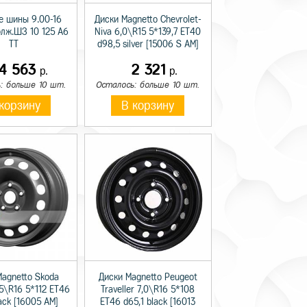
е шины 9.00-16
Диски Magnetto Chevrolet-
олж.ШЗ 10 125 A6
Niva 6,0\R15 5*139,7 ET40
TT
d98,5 silver [15006 S AM]
14 563
2 321
р.
р.
: больше 10 шт.
Осталось: больше 10 шт.
корзину
В корзину
Magnetto Skoda
Диски Magnetto Peugeot
,5\R16 5*112 ET46
Traveller 7,0\R16 5*108
lack [16005 AM]
ET46 d65,1 black [16013