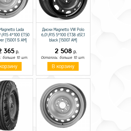
Magnetto Lada
Диски Magnetto VW Polo
0\R15 4*100 ET50
6,0\R15 5*100 ET38 d57,1
lver [15001 S AM]
black [15007 AM]
2 365
2 508
р.
р.
: больше 10 шт.
Осталось: больше 10 шт.
корзину
В корзину