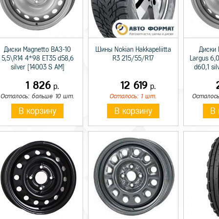
Диски Magnetto ВАЗ-10
Шины Nokian Hakkapeliitta
Диски 
5,5\R14 4*98 ET35 d58,6
R3 215/55/R17
Largus 6,
silver [14003 S AM]
d60,1 si
1 826
12 619
р.
р.
Осталось: больше 10 шт.
Осталось: 1 шт.
Осталось
В корзину
В корзину
В 