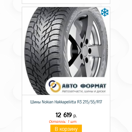
Камерность
TL
Слойность
PR16
Индекс нагрузки
143/141
Индекс скорости
J
Шины Nokian Hakkapeliitta R3 215/55/R17
12 619
р.
Осталось: 1 шт.
В корзину