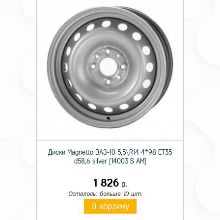
Технические характеристики
Происхождение
Импортная
Ширина
235
Профиль
75
Тип конструкции
R
Диски Magnetto ВАЗ-10 5,5\R14 4*98 ET35
d58,6 silver [14003 S AM]
Диаметр
17.5
1 826
р.
Тип использования
M+S
Осталось: больше 10 шт.
В корзину
Ось
Прицепная