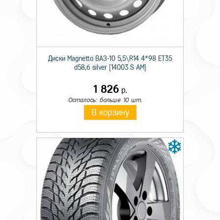
Ширина
11.00
Тип конструкции
R
Диаметр
20
Диски Magnetto ВАЗ-10 5,5\R14 4*98 ET35
d58,6 silver [14003 S AM]
Ось
Ведущая
1 826
р.
Камерность
TT
Осталось: больше 10 шт.
В корзину
Слойность
PR18
Индекс нагрузки
152/149
Индекс скорости
K