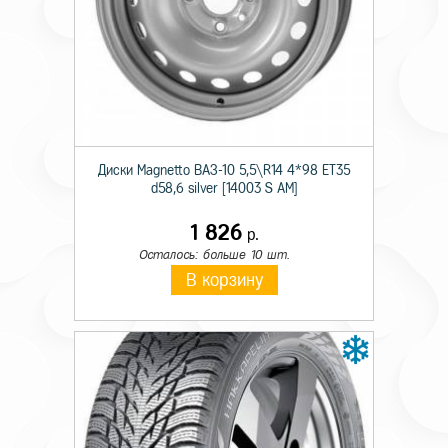
Технические характеристики
Происхождение
Отечественная
Диски Magnetto ВАЗ-10 5,5\R14 4*98 ET35
Ширина
13
d58,6 silver [14003 S AM]
Тип конструкции
R
1 826
р.
Осталось: больше 10 шт.
Диаметр
22.5
В корзину
Ось
Ведущая
Индекс нагрузки
156/151
Индекс скорости
K