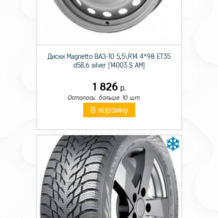
Технические характеристики
Диски Magnetto ВАЗ-10 5,5\R14 4*98 ET35
d58,6 silver [14003 S AM]
Происхождение
Отечественная
1 826
р.
Ширина
315
Осталось: больше 10 шт.
В корзину
Профиль
80
Тип конструкции
R
Диаметр
22.5