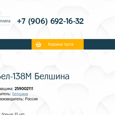
+7 (906) 692-16-32
оплата
Корзина пуста
Бел-138М Белшина
тавщика:
259002111
итель:
Белшина
роизводитель: Россия
 больше 10 шт.