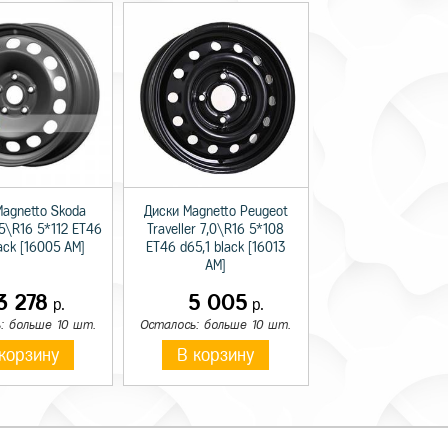
Magnetto Skoda
Диски Magnetto Peugeot
,5\R16 5*112 ET46
Traveller 7,0\R16 5*108
lack [16005 AM]
ET46 d65,1 black [16013
AM]
3 278
5 005
р.
р.
: больше 10 шт.
Осталось: больше 10 шт.
корзину
В корзину