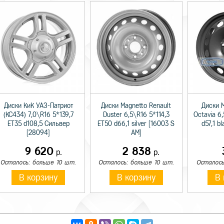
Диски КиК УАЗ-Патриот
Диски Magnetto Renault
Диски 
(КС434) 7,0\R16 5*139,7
Duster 6,5\R16 5*114,3
Octavia 6
ET35 d108,5 Сильвер
ET50 d66,1 silver [16003 S
d57,1 b
[28094]
AM]
9 620
2 838
р.
р.
Осталось: больше 10 шт.
Осталось: больше 10 шт.
Осталось
В корзину
В корзину
В 