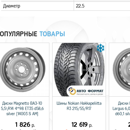
Диаметр
22.5
ОПУЛЯРНЫЕ
ТОВАРЫ
Диски Magnetto ВАЗ-10
Шины Nokian Hakkapeliitta
Диски 
5,5\R14 4*98 ET35 d58,6
R3 215/55/R17
Largus 6,
silver [14003 S AM]
d60,1 si
1 826
12 619
р.
р.