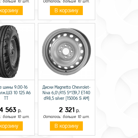
: больше 10 шт.
Осталось: больше 10 шт.
корзину
В корзину
е шины 9.00-16
Диски Magnetto Chevrolet-
олж.ШЗ 10 125 A6
Niva 6,0\R15 5*139,7 ET40
TT
d98,5 silver [15006 S AM]
14 563
2 321
р.
р.
: больше 10 шт.
Осталось: больше 10 шт.
корзину
В корзину