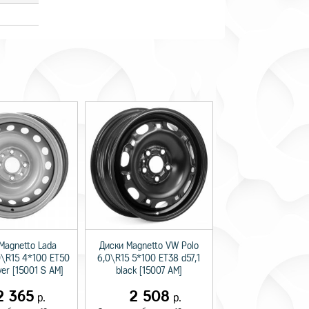
Magnetto Lada
Диски Magnetto VW Polo
0\R15 4*100 ET50
6,0\R15 5*100 ET38 d57,1
lver [15001 S AM]
black [15007 AM]
2 365
2 508
р.
р.