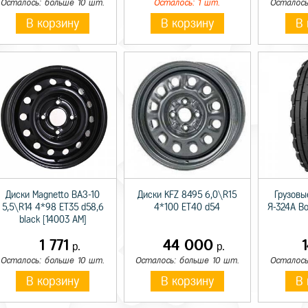
Осталось: больше 10 шт.
Осталось: 1 шт.
Осталось
В корзину
В корзину
В 
Диски Magnetto ВАЗ-10
Диски KFZ 8495 6,0\R15
Грузовы
5,5\R14 4*98 ET35 d58,6
4*100 ET40 d54
Я-324А В
black [14003 AM]
1 771
44 000
р.
р.
Осталось: больше 10 шт.
Осталось: больше 10 шт.
Осталось
В корзину
В корзину
В 