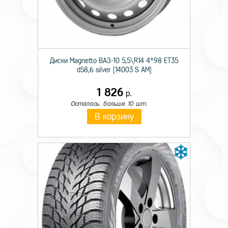
Ширина
12.00
Тип конструкции
R
Диаметр
20
Диски Magnetto ВАЗ-10 5,5\R14 4*98 ET35
d58,6 silver [14003 S AM]
Ось
Универсальная 
1 826
р.
Камерность
TT
Осталось: больше 10 шт.
В корзину
Слойность
PR18
Индекс нагрузки
154/149
Индекс скорости
K