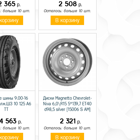
2 365
2 508
р.
р.
: больше 10 шт.
Осталось: больше 10 шт.
корзину
В корзину
е шины 9.00-16
Диски Magnetto Chevrolet-
олж.ШЗ 10 125 A6
Niva 6,0\R15 5*139,7 ET40
TT
d98,5 silver [15006 S AM]
14 563
2 321
р.
р.
: больше 10 шт.
Осталось: больше 10 шт.
корзину
В корзину