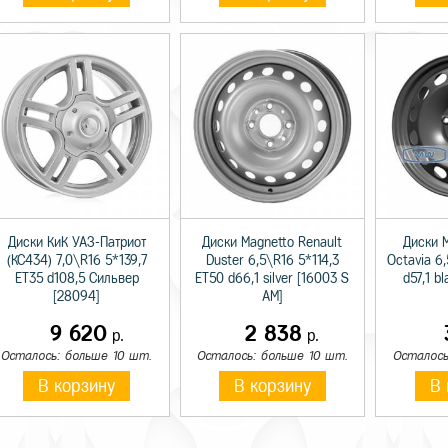
Диски КиК УАЗ-Патриот
Диски Magnetto Renault
Диски 
(КС434) 7,0\R16 5*139,7
Duster 6,5\R16 5*114,3
Octavia 6
ET35 d108,5 Сильвер
ET50 d66,1 silver [16003 S
d57,1 b
[28094]
AM]
9 620
2 838
р.
р.
Осталось: больше 10 шт.
Осталось: больше 10 шт.
Осталось
В корзину
В корзину
В 