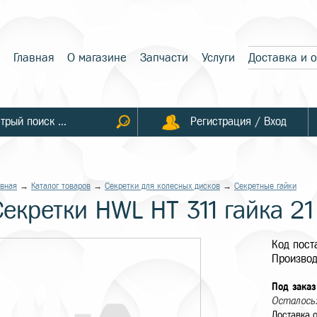
Главная
О магазине
Запчасти
Услуги
Доставка и 
Регистрация / Вход
авная
→
Каталог товаров
→
Секретки для колесных дисков
→
Секретные гайки
екретки HWL HT 311 гайка 21 
Код пост
Производ
Под заказ
Осталось:
Доставка о