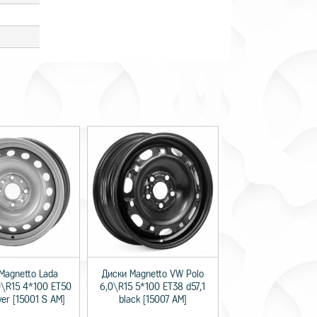
Magnetto Lada
Диски Magnetto VW Polo
0\R15 4*100 ET50
6,0\R15 5*100 ET38 d57,1
lver [15001 S AM]
black [15007 AM]