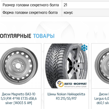
Размер головки секретного болта
21
Форма головки секретного болта
конус
ОПУЛЯРНЫЕ
ТОВАРЫ
Диски Magnetto ВАЗ-10
Шины Nokian Hakkapeliitta
Диски 
5,5\R14 4*98 ET35 d58,6
R3 215/55/R17
Largus 6,
silver [14003 S AM]
d60,1 si