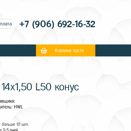
+7 (906) 692-16-32
оплата
Корзина пуста
14х1,50 L50 конус
авщика:
итель: HWL
 больше 10 шт.
т 2-5 дней.