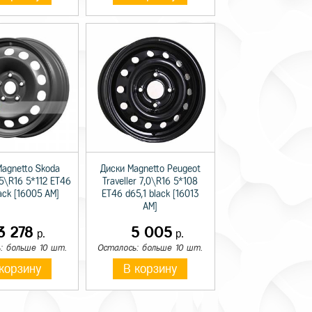
Magnetto Skoda
Диски Magnetto Peugeot
,5\R16 5*112 ET46
Traveller 7,0\R16 5*108
lack [16005 AM]
ET46 d65,1 black [16013
AM]
3 278
5 005
р.
р.
: больше 10 шт.
Осталось: больше 10 шт.
корзину
В корзину