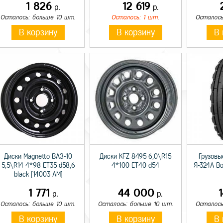
1 826
12 619
р.
р.
Осталось: больше 10 шт.
Осталось: 1 шт.
Осталось
В корзину
В корзину
В 
Диски Magnetto ВАЗ-10
Диски KFZ 8495 6,0\R15
Грузовы
5,5\R14 4*98 ET35 d58,6
4*100 ET40 d54
Я-324А В
black [14003 AM]
1 771
44 000
р.
р.
Осталось: больше 10 шт.
Осталось: больше 10 шт.
Осталось
В корзину
В корзину
В 