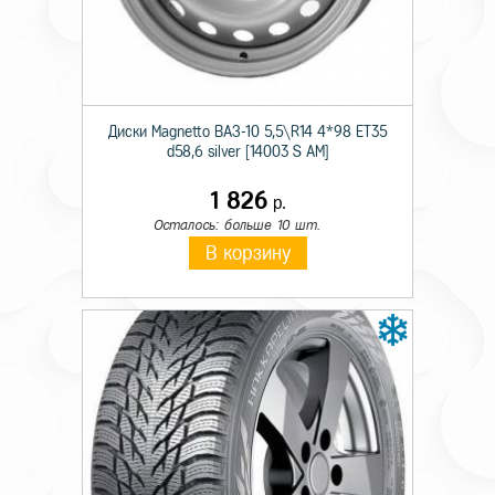
Технические характеристики
Диски Magnetto ВАЗ-10 5,5\R14 4*98 ET35
d58,6 silver [14003 S AM]
Тип секретного болта
гайка
1 826
р.
Диаметр
14
Осталось: больше 10 шт.
В корзину
Шаг резьбы болта
1,50
Длина болта
36
Форма головки секретного болта
конус открытая 