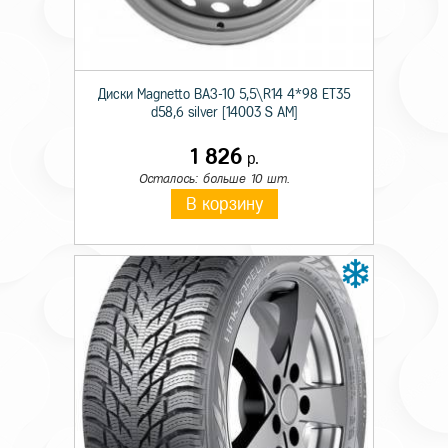
Технические характеристики
Тип секретного болта
болт
Диски Magnetto ВАЗ-10 5,5\R14 4*98 ET35
d58,6 silver [14003 S AM]
Диаметр
12
1 826
Шаг резьбы болта
1,50
р.
Осталось: больше 10 шт.
Длина болта
40
В корзину
Размер головки секретного болта
17
Форма головки секретного болта
конус