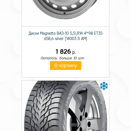
Технические характеристики
Тип секретного болта
болт
Диски Magnetto ВАЗ-10 5,5\R14 4*98 ET35
d58,6 silver [14003 S AM]
Диаметр
12
1 826
р.
Шаг резьбы болта
1,25
Осталось: больше 10 шт.
В корзину
Длина болта
27
Размер головки секретного болта
17
Форма головки секретного болта
конус