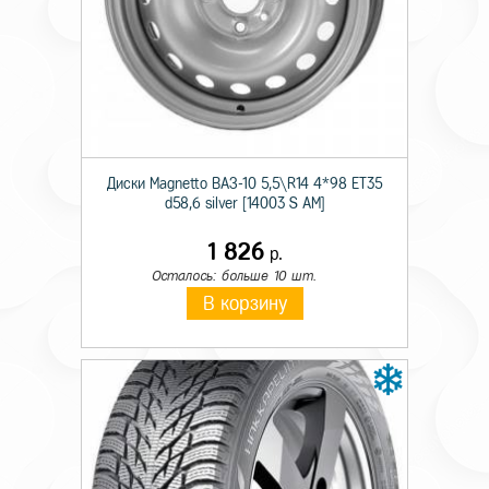
Технические характеристики
Тип крепежа
Болт
Происхождение товара
Имп.
Диски Magnetto ВАЗ-10 5,5\R14 4*98 ET35
Диаметр резьбы
15x
d58,6 silver [14003 S AM]
Длина резьбы болта
30
1 826
р.
Осталось: больше 10 шт.
Размер под ключ
17
В корзину
Форма сопряжения
конус
Цвет крепежного элемента
черный цинк
Шаг резьбы
1,25