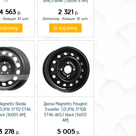
TT
d98,5 silver [15006 S AM]
14 563
2 321
р.
р.
: больше 10 шт.
Осталось: больше 10 шт.
корзину
В корзину
Magnetto Skoda
Диски Magnetto Peugeot
,5\R16 5*112 ET46
Traveller 7,0\R16 5*108
lack [16005 AM]
ET46 d65,1 black [16013
AM]
3 278
5 005
р.
р.