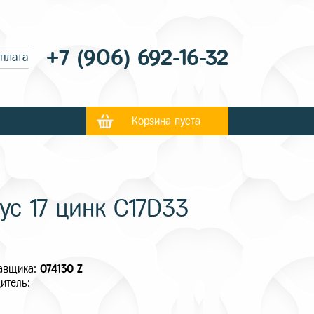
+7 (906) 692-16-32
оплата
Корзина пуста
ус 17 цинк C17D33
тавщика:
074130 Z
итель: