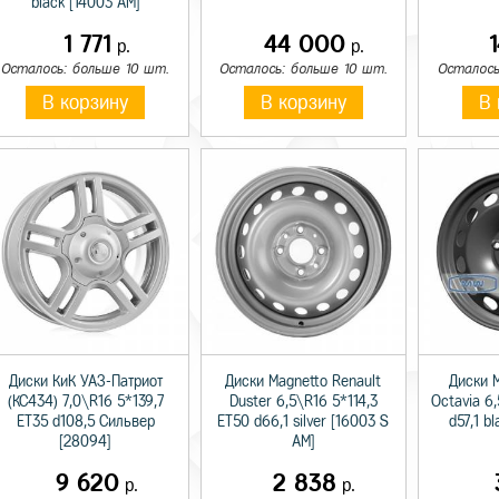
black [14003 AM]
1 771
44 000
р.
р.
Осталось: больше 10 шт.
Осталось: больше 10 шт.
Осталось
В корзину
В корзину
В 
Диски КиК УАЗ-Патриот
Диски Magnetto Renault
Диски 
(КС434) 7,0\R16 5*139,7
Duster 6,5\R16 5*114,3
Octavia 6
ET35 d108,5 Сильвер
ET50 d66,1 silver [16003 S
d57,1 b
[28094]
AM]
9 620
2 838
р.
р.