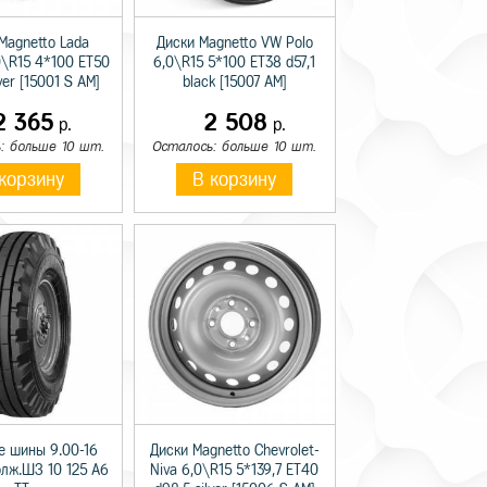
Magnetto Lada
Диски Magnetto VW Polo
0\R15 4*100 ET50
6,0\R15 5*100 ET38 d57,1
lver [15001 S AM]
black [15007 AM]
2 365
2 508
р.
р.
: больше 10 шт.
Осталось: больше 10 шт.
корзину
В корзину
е шины 9.00-16
Диски Magnetto Chevrolet-
олж.ШЗ 10 125 A6
Niva 6,0\R15 5*139,7 ET40