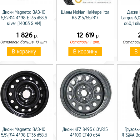
Диски Magnetto ВАЗ-10
Шины Nokian Hakkapeliitta
Диски 
5,5\R14 4*98 ET35 d58,6
R3 215/55/R17
Largus 6,
silver [14003 S AM]
d60,1 si
1 826
12 619
р.
р.
Осталось: больше 10 шт.
Осталось: 1 шт.
Осталось
В корзину
В корзину
В 
Диски Magnetto ВАЗ-10
Диски KFZ 8495 6,0\R15
Грузовы
5,5\R14 4*98 ET35 d58,6
4*100 ET40 d54
Я-324А В