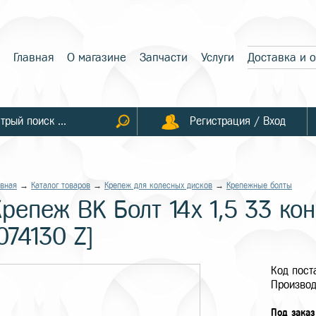
Главная
О магазине
Запчасти
Услуги
Доставка и 
Регистрация / Вход
авная
→
Каталог товаров
→
Крепеж для колесных дисков
→
Крепежные болты
репеж BK Болт 14x 1,5 33 кон
074130 Z]
Код пос
Производ
Под заказ