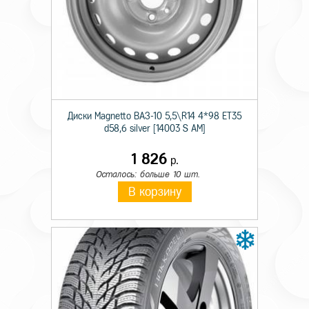
Технические характеристики
Тип крепежа
Болт
Происхождение товара
Имп.
Диски Magnetto ВАЗ-10 5,5\R14 4*98 ET35
Диаметр резьбы
14x
d58,6 silver [14003 S AM]
Длина резьбы болта
27
1 826
р.
Осталось: больше 10 шт.
Размер под ключ
17
В корзину
Форма сопряжения
сфера
Цвет крепежного элемента
хром
Шаг резьбы
1,5