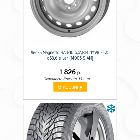
Технические характеристики
Тип крепежа
Болт
Происхождение товара
Имп.
Диски Magnetto ВАЗ-10 5,5\R14 4*98 ET35
Диаметр резьбы
14x
d58,6 silver [14003 S AM]
Длина резьбы болта
25
1 826
р.
Осталось: больше 10 шт.
Размер под ключ
17
В корзину
Форма сопряжения
конус
Цвет крепежного элемента
цинк
Шаг резьбы
1,5