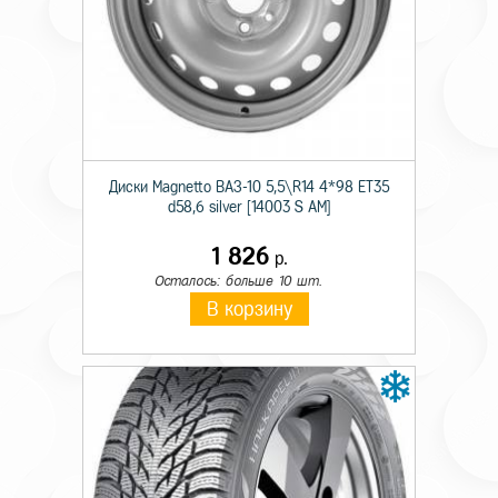
Технические характеристики
Тип крепежа
Болт
Происхождение товара
Имп.
Диски Magnetto ВАЗ-10 5,5\R14 4*98 ET35
Диаметр резьбы
14x
d58,6 silver [14003 S AM]
Длина резьбы болта
29
1 826
р.
Осталось: больше 10 шт.
Размер под ключ
17
В корзину
Форма сопряжения
конус
Цвет крепежного элемента
хром
Шаг резьбы
1,25