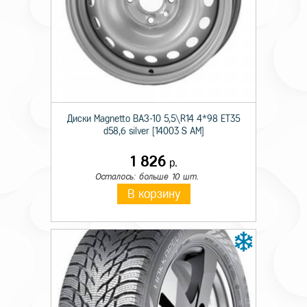
Технические характеристики
Тип крепежа
Болт
Диски Magnetto ВАЗ-10 5,5\R14 4*98 ET35
Происхождение товара
Имп.
d58,6 silver [14003 S AM]
Диаметр резьбы
12x
1 826
р.
Осталось: больше 10 шт.
Длина резьбы болта
30
В корзину
Размер под ключ
17
Цвет крепежного элемента
хром
Шаг резьбы
1,25