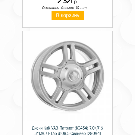
2 321
р.
Осталось: больше 10 шт.
В корзину
Диски КиК УАЗ-Патриот (КС434) 7,0\R16
5*139,7 ET35 d108,5 Сильвер [28094]