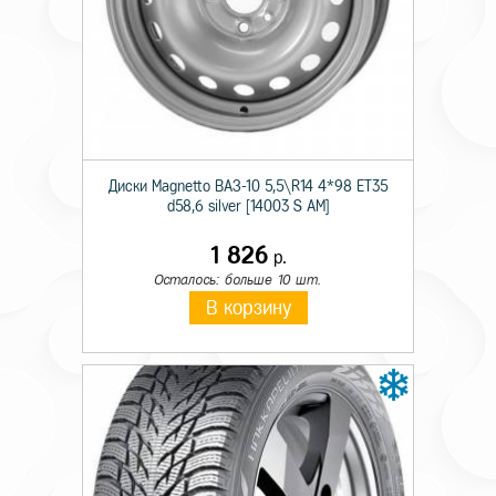
Технические характеристики
Тип крепежа
Гайка
Происхождение товара
Имп.
Диски Magnetto ВАЗ-10 5,5\R14 4*98 ET35
Высота гайки
24
d58,6 silver [14003 S AM]
Диаметр резьбы
14x
1 826
р.
Осталось: больше 10 шт.
Размер под ключ
21
В корзину
Форма сопряжения
пресс-шайба
Цвет крепежного элемента
черный
Шаг резьбы
1,5