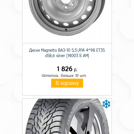
Технические характеристики
Тип крепежа
Гайка
Происхождение товара
Имп.
Диски Magnetto ВАЗ-10 5,5\R14 4*98 ET35
Высота гайки
18
d58,6 silver [14003 S AM]
Диаметр резьбы
12x
1 826
р.
Осталось: больше 10 шт.
Размер под ключ
19
В корзину
Форма сопряжения
конус
Цвет крепежного элемента
хром
Шаг резьбы
1,5