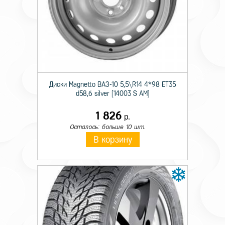
Технические характеристики
Тип крепежа
Гайка
Происхождение товара
Имп.
Диски Magnetto ВАЗ-10 5,5\R14 4*98 ET35
Высота гайки
35
d58,6 silver [14003 S AM]
Диаметр резьбы
12x
1 826
р.
Осталось: больше 10 шт.
Размер под ключ
19
В корзину
Форма сопряжения
конус
Цвет крепежного элемента
хром
Шаг резьбы
1,25