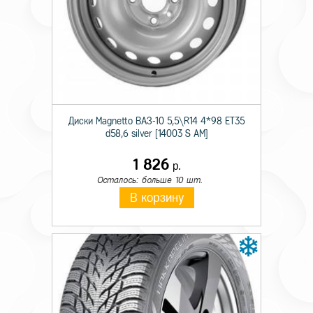
Технические характеристики
Тип крепежа
Гайка
Диски Magnetto ВАЗ-10 5,5\R14 4*98 ET35
Происхождение товара
Имп.
d58,6 silver [14003 S AM]
Высота гайки
30
1 826
р.
Осталось: больше 10 шт.
Диаметр резьбы
12x
В корзину
Форма сопряжения
конус
Цвет крепежного элемента
хром
Шаг резьбы
1,25