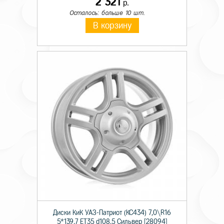
2 321
р.
Осталось: больше 10 шт.
В корзину
Диски КиК УАЗ-Патриот (КС434) 7,0\R16
5*139,7 ET35 d108,5 Сильвер [28094]