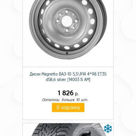
Технические характеристики
Тип
Штамп.
Происхождение
Имп.
Диски Magnetto ВАЗ-10 5,5\R14 4*98 ET35
Монтажный диаметр
14
d58,6 silver [14003 S AM]
Ширина
5,5
1 826
р.
Осталось: больше 10 шт.
Отверстия
4
В корзину
PCD
98
Вылет
35