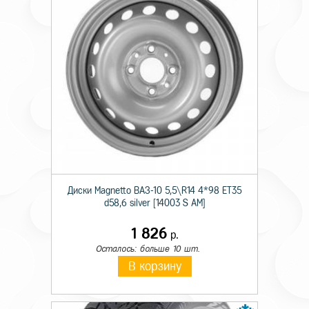
Технические характеристики
Тип
Штамп.
Происхождение
Отеч.
Диски Magnetto ВАЗ-10 5,5\R14 4*98 ET35
d58,6 silver [14003 S AM]
Монтажный диаметр
16
1 826
Ширина
6,5
р.
Осталось: больше 10 шт.
Отверстия
5
В корзину
PCD
105