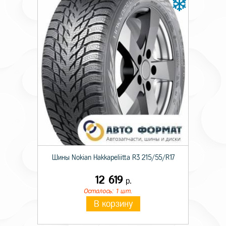
Вылет
39
Диаметр ступицы
56,6
Цвет
Черный-глянец
Шины Nokian Hakkapeliitta R3 215/55/R17
12 619
р.
Осталось: 1 шт.
В корзину