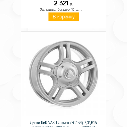
2 321
р.
Осталось: больше 10 шт.
В корзину
Диски КиК УАЗ-Патриот (КС434) 7,0\R16