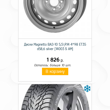
Технические характеристики
Тип дисков
Штамп.
Диаметр
16
Диски Magnetto ВАЗ-10 5,5\R14 4*98 ET35
d58,6 silver [14003 S AM]
Ширина
6,0
1 826
Кол. отверстий
4
р.
Осталось: больше 10 шт.
PCD
100
В корзину
Вылет
49
Диаметр ступицы
54,1
Цвет
Черный