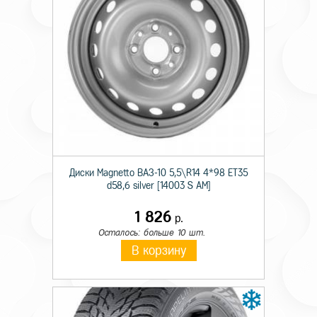
Технические характеристики
Тип
Штамп.
Происхождение
Имп.
Диски Magnetto ВАЗ-10 5,5\R14 4*98 ET35
Монтажный диаметр
14
d58,6 silver [14003 S AM]
Ширина
5,5
1 826
р.
Осталось: больше 10 шт.
Отверстия
4
В корзину
PCD
100
Вылет
40