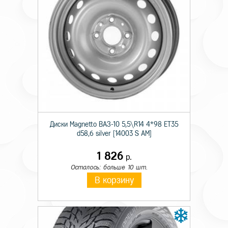
Технические характеристики
Тип
Штамп.
Происхождение
Отеч.
Диски Magnetto ВАЗ-10 5,5\R14 4*98 ET35
Монтажный диаметр
14
d58,6 silver [14003 S AM]
Ширина
5,5
1 826
р.
Осталось: больше 10 шт.
Отверстия
4
В корзину
PCD
98
Вылет
35