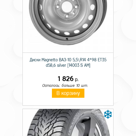
Технические характеристики
Тип дисков
Лит.
Диаметр
18
Диски Magnetto ВАЗ-10 5,5\R14 4*98 ET35
d58,6 silver [14003 S AM]
Ширина
7,0
1 826
р.
Кол. отверстий
5
Осталось: больше 10 шт.
PCD
108
В корзину
Вылет
50
Диаметр ступицы
63,35
Цвет
Антрацитовый