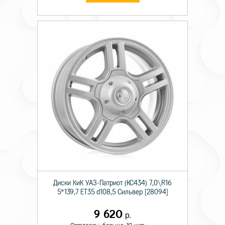
Диски КиК УАЗ-Патриот (КС434) 7,0\R16
5*139,7 ET35 d108,5 Сильвер [28094]
9 620
р.