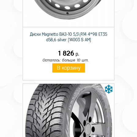
Тип дисков
Лит.
Диаметр
17
Ширина
7,0
Диски Magnetto ВАЗ-10 5,5\R14 4*98 ET35
d58,6 silver [14003 S AM]
Кол. отверстий
5
1 826
р.
PCD
114,3
Осталось: больше 10 шт.
Вылет
39
В корзину
Диаметр ступицы
60,1
Цвет
Антрацитовый