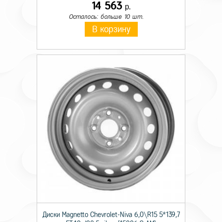
14 563
р.
Осталось: больше 10 шт.
В корзину
Диски Magnetto Chevrolet-Niva 6,0\R15 5*139,7