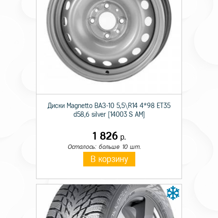
Технические характеристики
Тип дисков
Лит.
Диаметр
16
Диски Magnetto ВАЗ-10 5,5\R14 4*98 ET35
Ширина
6,5
d58,6 silver [14003 S AM]
Кол. отверстий
4
1 826
р.
Осталось: больше 10 шт.
PCD
100
В корзину
Вылет
45
Диаметр ступицы
60,1
Черный с полир
Цвет