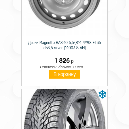
Технические характеристики
Тип дисков
Лит.
Диаметр
17
Диски Magnetto ВАЗ-10 5,5\R14 4*98 ET35
Ширина
7,0
d58,6 silver [14003 S AM]
Кол. отверстий
5
1 826
р.
PCD
139,7
Осталось: больше 10 шт.
В корзину
Вылет
35
Диаметр ступицы
98,1
Цвет
Черный глянцев