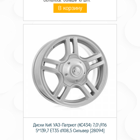
Осталось: больше 10 шт.
В корзину
Диски КиК УАЗ-Патриот (КС434) 7,0\R16
5*139,7 ET35 d108,5 Сильвер [28094]