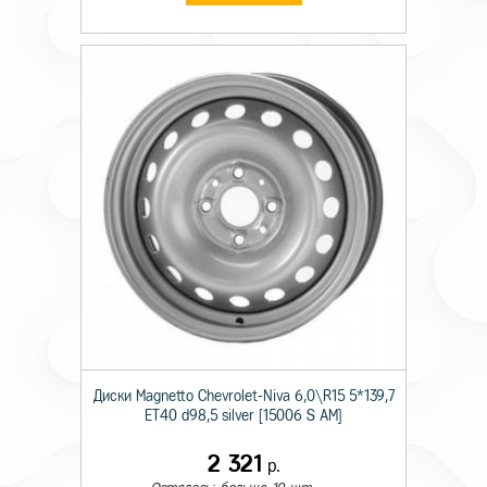
Диски Magnetto Chevrolet-Niva 6,0\R15 5*139,7
ET40 d98,5 silver [15006 S AM]
2 321
р.