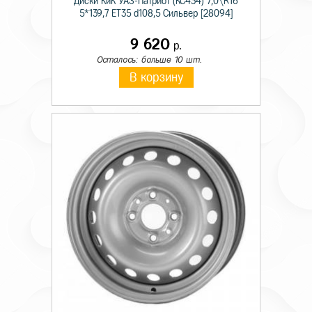
Диски КиК УАЗ-Патриот (КС434) 7,0\R16
5*139,7 ET35 d108,5 Сильвер [28094]
9 620
р.
Осталось: больше 10 шт.
В корзину