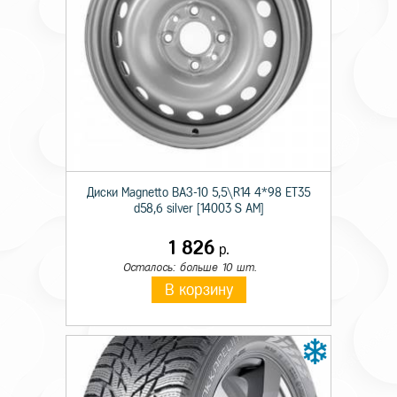
Технические характеристики
Тип дисков
Лит.
Диаметр
15
Диски Magnetto ВАЗ-10 5,5\R14 4*98 ET35
Ширина
6,0
d58,6 silver [14003 S AM]
Кол. отверстий
5
1 826
р.
Осталось: больше 10 шт.
PCD
100
В корзину
Вылет
38
Диаметр ступицы
57,1
Черный с полир
Цвет