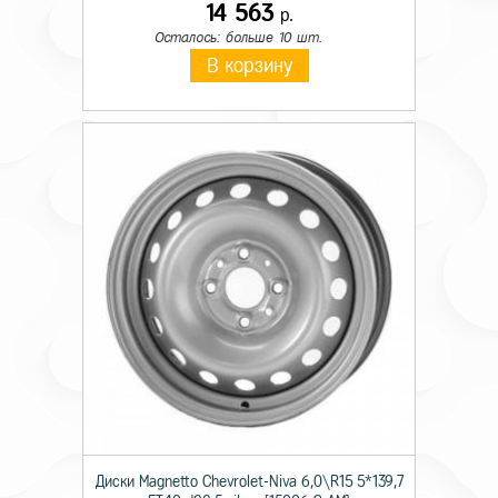
14 563
р.
Осталось: больше 10 шт.
В корзину
Диски Magnetto Chevrolet-Niva 6,0\R15 5*139,7