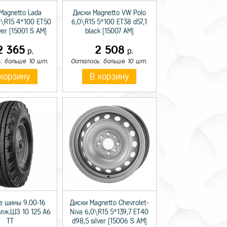
Magnetto Lada
Диски Magnetto VW Polo
0\R15 4*100 ET50
6,0\R15 5*100 ET38 d57,1
lver [15001 S AM]
black [15007 AM]
2 365
2 508
р.
р.
: больше 10 шт.
Осталось: больше 10 шт.
корзину
В корзину
е шины 9.00-16
Диски Magnetto Chevrolet-
олж.ШЗ 10 125 A6
Niva 6,0\R15 5*139,7 ET40
TT
d98,5 silver [15006 S AM]