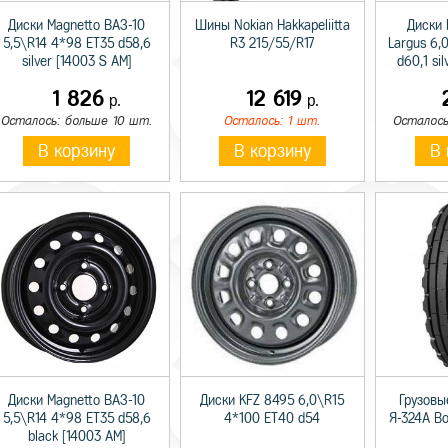
Диски Magnetto ВАЗ-10
Шины Nokian Hakkapeliitta
Диски 
5,5\R14 4*98 ET35 d58,6
R3 215/55/R17
Largus 6,
silver [14003 S AM]
d60,1 si
1 826
12 619
р.
р.
Осталось: больше 10 шт.
Осталось: 1 шт.
Осталось
В корзину
В корзину
В 
Диски Magnetto ВАЗ-10
Диски KFZ 8495 6,0\R15
Грузовы
5,5\R14 4*98 ET35 d58,6
4*100 ET40 d54
Я-324А В
black [14003 AM]