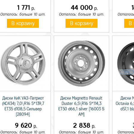
1 771
44 000
р.
р.
Осталось: больше 10 шт.
Осталось: больше 10 шт.
Осталось
В корзину
В корзину
В 
Диски КиК УАЗ-Патриот
Диски Magnetto Renault
Диски 
(КС434) 7,0\R16 5*139,7
Duster 6,5\R16 5*114,3
Octavia 6
ET35 d108,5 Сильвер
ET50 d66,1 silver [16003 S
d57,1 b
[28094]
AM]
9 620
2 838
р.
р.
Осталось: больше 10 шт.
Осталось: больше 10 шт.
Осталось