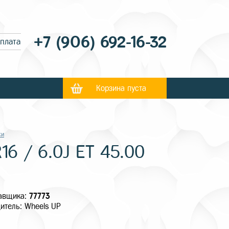
+7 (906) 692-16-32
оплата
Корзина пуста
ки
16 / 6.0J ET 45.00
тавщика:
77773
итель: Wheels UP