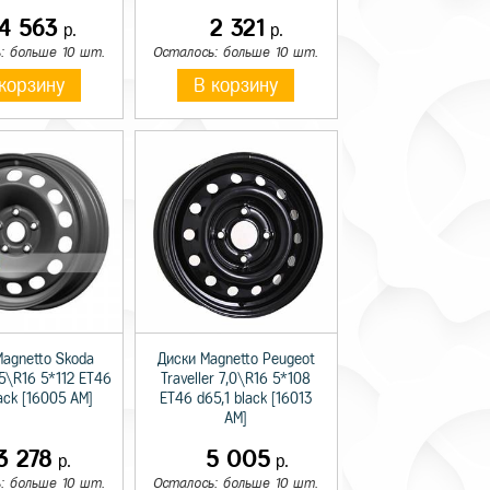
14 563
2 321
р.
р.
: больше 10 шт.
Осталось: больше 10 шт.
корзину
В корзину
Magnetto Skoda
Диски Magnetto Peugeot
,5\R16 5*112 ET46
Traveller 7,0\R16 5*108
lack [16005 AM]
ET46 d65,1 black [16013
AM]
3 278
5 005
р.
р.
: больше 10 шт.
Осталось: больше 10 шт.