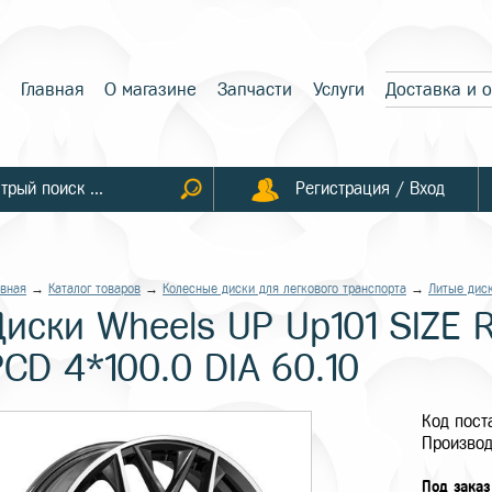
Главная
О магазине
Запчасти
Услуги
Доставка и 
Регистрация / Вход
авная
→
Каталог товаров
→
Колесные диски для легкового транспорта
→
Литые дис
Диски Wheels UP Up101 SIZE R
PCD 4*100.0 DIA 60.10
Код пос
Производ
Под заказ