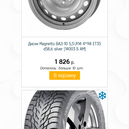
Технические характеристики
Тип дисков
Лит.
Диаметр
15
Ширина
6,0
Диски Magnetto ВАЗ-10 5,5\R14 4*98 ET35
d58,6 silver [14003 S AM]
Кол. отверстий
4
PCD
100
1 826
р.
Осталось: больше 10 шт.
Вылет
50
В корзину
Диаметр ступицы
60,1
Черный с полир
Цвет
поверхностью