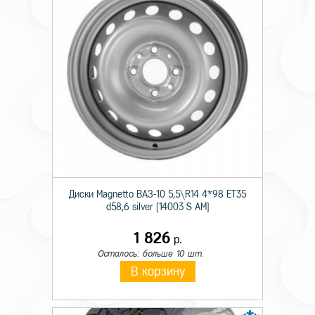
Технические характеристики
Тип
Лит.
Происхождение
Отеч.
Диски Magnetto ВАЗ-10 5,5\R14 4*98 ET35
d58,6 silver [14003 S AM]
Монтажный диаметр
16
1 826
Ширина
6,5
р.
Осталось: больше 10 шт.
Отверстия
5
В корзину
PCD
114,3