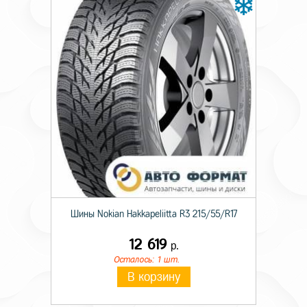
Вылет
44
Диаметр ступицы
67,1
Цвет
Алмаз черный
Шины Nokian Hakkapeliitta R3 215/55/R17
12 619
р.
Осталось: 1 шт.
В корзину