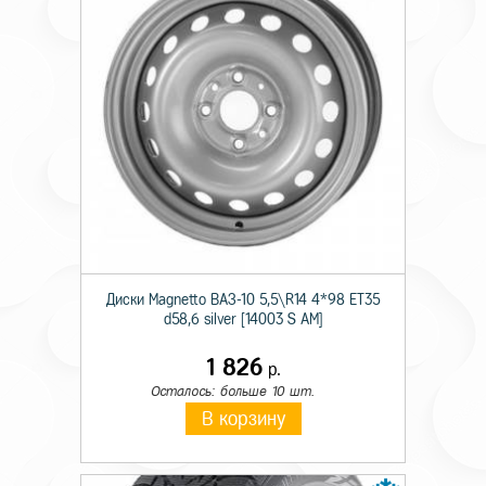
Технические характеристики
Тип
Лит.
Происхождение
Отеч.
Диски Magnetto ВАЗ-10 5,5\R14 4*98 ET35
d58,6 silver [14003 S AM]
Монтажный диаметр
14
1 826
Ширина
5,5
р.
Осталось: больше 10 шт.
Отверстия
4
В корзину
PCD
98