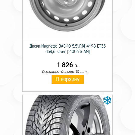
Технические характеристики
Монтажный диаметр
20
Диски Magnetto ВАЗ-10 5,5\R14 4*98 ET35
Ширина
8,50
d58,6 silver [14003 S AM]
Отверстия
10
1 826
р.
Осталось: больше 10 шт.
PCD
335
В корзину
Вылет
180
Диаметр ступицы
281
Цвет
Черный