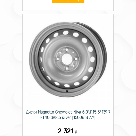
Диски Magnetto Chevrolet-Niva 6,0\R15 5*139,7
ET40 d98,5 silver [15006 S AM]
2 321
р.