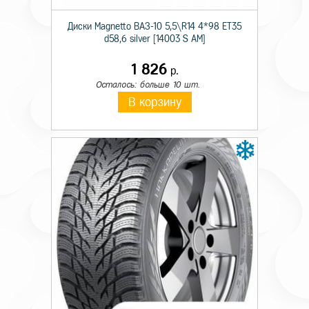
Ширина
6,75
Диски Magnetto ВАЗ-10 5,5\R14 4*98 ET35
d58,6 silver [14003 S AM]
Отверстия
10
1 826
р.
PCD
225
Осталось: больше 10 шт.
В корзину
Вылет
142
Диаметр ступицы
176