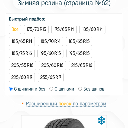
Зимняя резина (страница №62)
Быстрый подбор:
Все
175/70 R13
175/65 R14
185/60 R14
185/65 R14
185/70 R14
185/65 R15
185/75 R16
195/60 R15
195/65 R15
205/55 R16
205/60 R16
215/65 R16
225/60 R17
235/65 R17
С шипами и без
С шипами
Без шипов
Расширенный
поиск
по параметрам