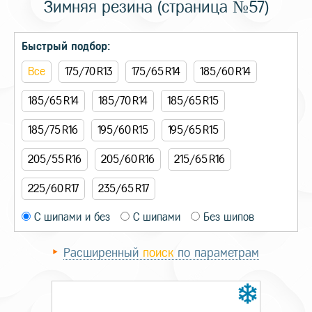
Зимняя резина (страница №57)
Быстрый подбор:
Все
175/70 R13
175/65 R14
185/60 R14
185/65 R14
185/70 R14
185/65 R15
185/75 R16
195/60 R15
195/65 R15
205/55 R16
205/60 R16
215/65 R16
225/60 R17
235/65 R17
С шипами и без
С шипами
Без шипов
Расширенный
поиск
по параметрам