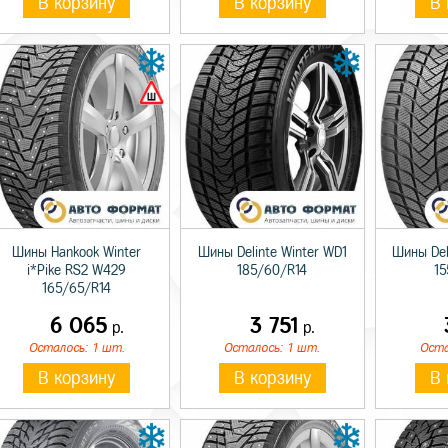
В корзину
В корзину
В 
Шины Hankook Winter
Шины Delinte Winter WD1
Шины Del
i*Pike RS2 W429
185/60/R14
15
165/65/R14
6 065
3 751
р.
р.
Осталось: 1 шт.
Осталось: 1 шт.
Оста
В корзину
В корзину
В 