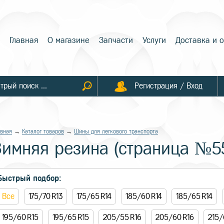
Главная
О магазине
Запчасти
Услуги
Доставка и 
Регистрация / Вход
авная
→
Каталог товаров
→
Шины для легкового транспорта
Зимняя резина (страница №5
Быстрый подбор:
Все
175/70 R13
175/65 R14
185/60 R14
185/65 R14
195/60 R15
195/65 R15
205/55 R16
205/60 R16
215/