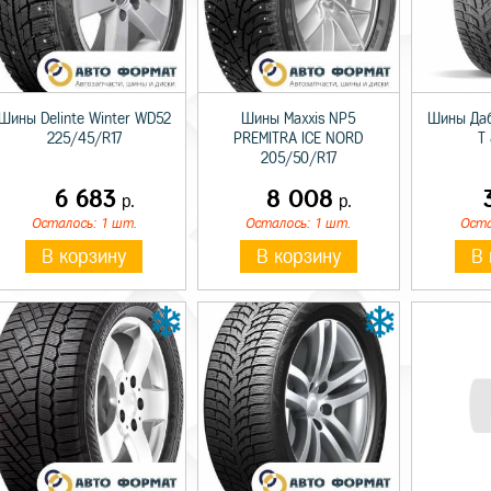
Шины Delinte Winter WD52
Шины Maxxis NP5
Шины Даб
225/45/R17
PREMITRA ICE NORD
T
205/50/R17
6 683
8 008
р.
р.
Осталось: 1 шт.
Осталось: 1 шт.
Оста
В корзину
В корзину
В 