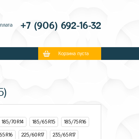
+7 (906) 692-16-32
оплата
Корзина пуста
5)
185/70 R14
185/65 R15
185/75 R16
65 R16
225/60 R17
235/65 R17