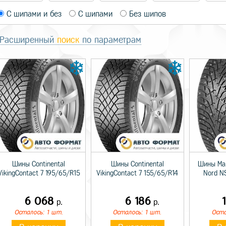
С шипами и без
С шипами
Без шипов
Расширенный
поиск
по параметрам
Шины Continental
Шины Continental
Шины Max
VikingContact 7 195/65/R15
VikingContact 7 155/65/R14
Nord N
6 068
6 186
р.
р.
Осталось: 1 шт.
Осталось: 1 шт.
Оста