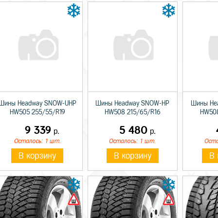
Шины Headway SNOW-UHP
Шины Headway SNOW-HP
Шины He
HW505 255/55/R19
HW508 215/65/R16
HW508
9 339
5 480
р.
р.
Осталось: 1 шт.
Осталось: 1 шт.
Оста
В корзину
В корзину
В 