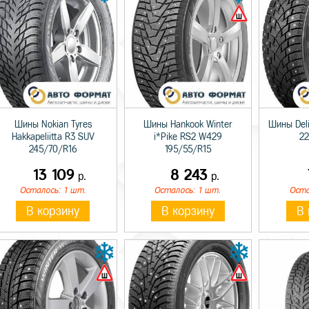
Шины Nokian Tyres
Шины Hankook Winter
Шины Del
Hakkapeliitta R3 SUV
i*Pike RS2 W429
22
245/70/R16
195/55/R15
13 109
8 243
р.
р.
Осталось: 1 шт.
Осталось: 1 шт.
Оста
В корзину
В корзину
В 