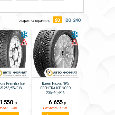
60
120
240
Товаров на странице:
xis Premitra Ice
Шины Maxxis NP5
S5 235/55/R18
PREMITRA ICE NORD
205/60/R16
11 550
6 655
р.
р.
лось: 1 шт.
Осталось: 1 шт.