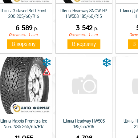
Шины Gislaved Soft Frost
Шины Headway SNOW-HP
Шины Даб
200 205/60/R16
HW508 185/60/R15
H
6 589
3 542
р.
р.
Осталось: 1 шт.
Осталось: 1 шт.
Оста
В корзину
В корзину
В 
Шины Maxxis Premitra Ice
Шины Headway HW503
Шины H
Nord NS5 265/65/R17
195/55/R16
2