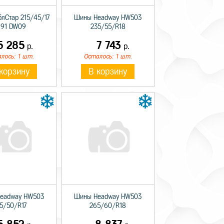
лСтар 215/45/17
Шины Headway HW503
 91 DW09
235/55/R18
5 285
7 743
р.
р.
лось: 1 шт.
Осталось: 1 шт.
корзину
В корзину
eadway HW503
Шины Headway HW503
15/50/R17
265/60/R18