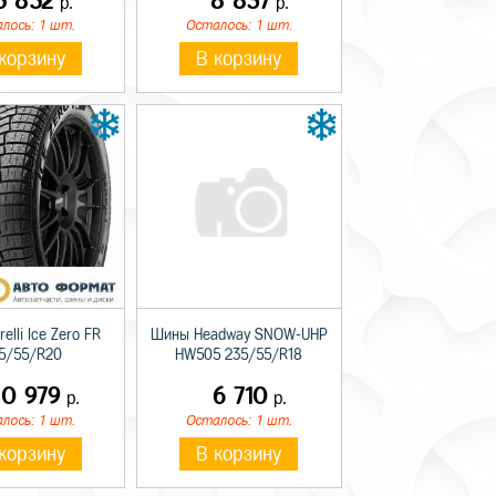
5 852
8 837
р.
р.
лось: 1 шт.
Осталось: 1 шт.
корзину
В корзину
elli Ice Zero FR
Шины Headway SNOW-UHP
5/55/R20
HW505 235/55/R18
0 979
6 710
р.
р.
лось: 1 шт.
Осталось: 1 шт.
корзину
В корзину