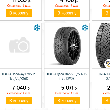
11 055
4 708
р.
р.
Осталось: 1 шт.
Осталось: 1 шт.
Оста
В корзину
В корзину
В 
Шины Headway HW503
Шины ДаблСтар 215/60/16
Шины Pir
195/75/R16C
T 95 DW08
27
7 040
5 071
2
р.
р.
Осталось: 1 шт.
Осталось: 1 шт.
Оста
В корзину
В корзину
В 