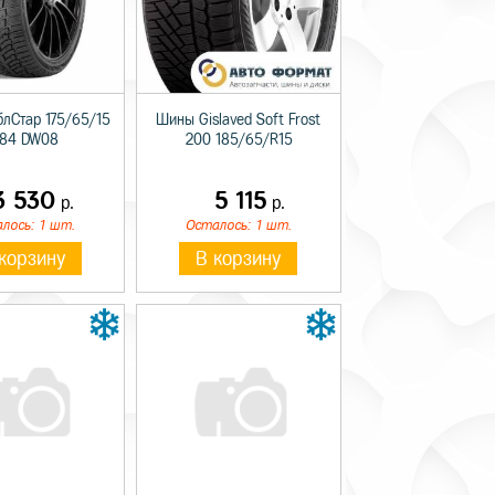
лСтар 175/65/15
Шины Gislaved Soft Frost
 84 DW08
200 185/65/R15
3 530
5 115
р.
р.
лось: 1 шт.
Осталось: 1 шт.
корзину
В корзину