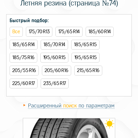
Летняя резина (страница №74)
Быстрый подбор:
Все
175/70 R13
175/65 R14
185/60 R14
185/65 R14
185/70 R14
185/65 R15
185/75 R16
195/60 R15
195/65 R15
205/55 R16
205/60 R16
215/65 R16
225/60 R17
235/65 R17
Расширенный
поиск
по параметрам