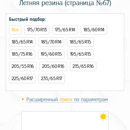
Летняя резина (страница №67)
Быстрый подбор:
Все
175/70 R13
175/65 R14
185/60 R14
185/65 R14
185/70 R14
185/65 R15
185/75 R16
195/60 R15
195/65 R15
205/55 R16
205/60 R16
215/65 R16
225/60 R17
235/65 R17
Расширенный
поиск
по параметрам