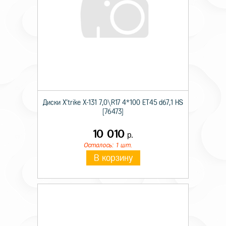
Диски X'trike X-131 7,0\R17 4*100 ET45 d67,1 HS
[76473]
10 010
р.
Осталось: 1 шт.
В корзину