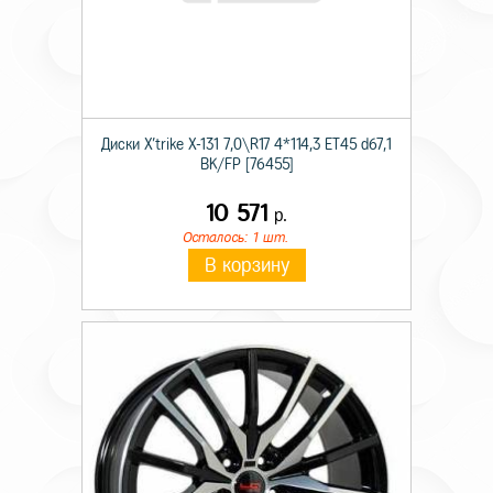
Диски X'trike X-131 7,0\R17 4*114,3 ET45 d67,1
BK/FP [76455]
10 571
р.
Осталось: 1 шт.
В корзину