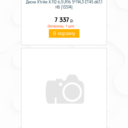
Диски X'trike X-112 6,5\R16 5*114,3 ET45 d67,1
HS [13374]
7 337
р.
Осталось: 1 шт.
В корзину