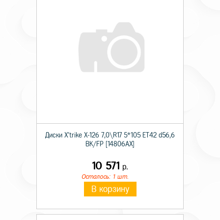
Диски X'trike X-126 7,0\R17 5*105 ET42 d56,6
BK/FP [14806AX]
10 571
р.
Осталось: 1 шт.
В корзину