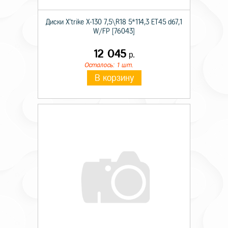
Диски X'trike X-130 7,5\R18 5*114,3 ET45 d67,1
W/FP [76043]
12 045
р.
Осталось: 1 шт.
В корзину