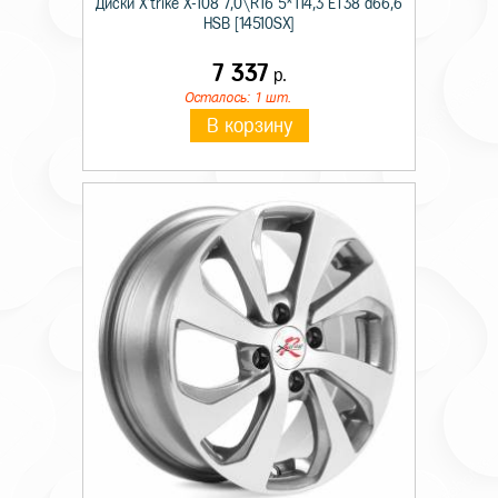
Диски X'trike X-108 7,0\R16 5*114,3 ET38 d66,6
HSB [14510SX]
7 337
р.
Осталось: 1 шт.
В корзину