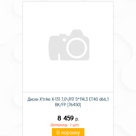
Диски X'trike X-131 7,0\R17 5*114,3 ET40 d66,1
BK/FP [76450]
8 459
р.
Осталось: 1 шт.
В корзину