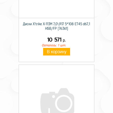
Диски X'trike X-113M 7,0\R17 5*108 ET45 d67,1
HSB/FP [76361]
10 571
р.
Осталось: 1 шт.
В корзину