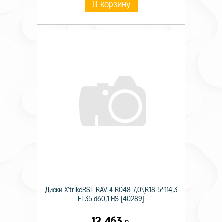
В корзину
Диски X'trikeRST RAV 4 R048 7,0\R18 5*114,3
ET35 d60,1 HS [40289]
12 463
р.