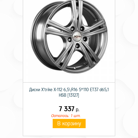
Диски X'trike X-112 6,5\R16 5*110 ET37 d65,1
HSB [13127]
7 337
р.
Осталось: 1 шт.
В корзину